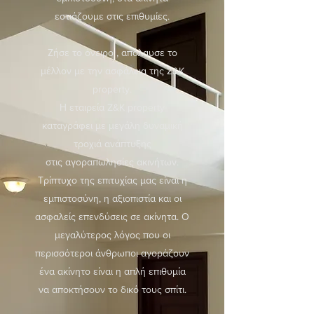
εστιάζουμε στις επιθυμίες.
Ζήσε το όνειρο , απόλαυσε το
μέλλον με την ασφάλεια της Z&K
property.
Η εταιρεία Z&K property
καταγράφει με μεγάλη δυναμική
τροχιά ανάπτυξης
στις αγοραπωλησίες ακινήτων.
Τρίπτυχο της επιτυχίας μας είναι η
εμπιστοσύνη, η αξιοπιστία και οι
ασφαλείς επενδύσεις σε ακίνητα. Ο
μεγαλύτερος λόγος που οι
περισσότεροι άνθρωποι αγοράζουν
ένα ακίνητο είναι η απλή επιθυμία
να αποκτήσουν το δικό τους σπίτι.