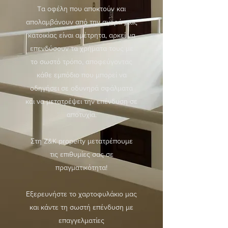
Tα οφέλη που αποκτούν και
απολαμβάνουν από την αγορά μιας
κατοικίας είναι αμέτρητα, αρκεί να
επενδύσουν τα χρήματα τους με
το σωστό τρόπο, αποφεύγοντας
κάθε εμπόδιο που μπορεί να
οδηγήσει σε οδυνηρά σφάλματα
και να μετατρέψει την επένδυση σε
αποτυχία.
Στη Z&K property μετατρέπουμε
τις επιθυμίες σας σε
πραγματικότητα!
Εξερευνήστε το χαρτοφυλάκιο μας
και κάντε τη σωστή επένδυση με
επαγγελματίες